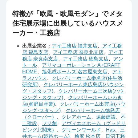
特徴が「欧風・欧風モダン」でメタ
住宅展示場に出展しているハウスメ
ーカー・工務店
出展企業名：
アイ工務店 福井支店
、
アイ工務
店 福島支店
、
アイ工務店 奈良北支店
、
アイ工
務店 奈良南支店
、
アイ工務店 徳島支店
、
アン
トール
、
アリマコーポレーション A+CRAFT
HOME
、
旭化成ホームズ 名古屋東支店
、
アト
ラスハウス
、
クレバリーホーム桑名店(住生活
研究所)
、
クレバリーホーム東広島店(ハウジン
グ・スタッフ)
、
クレバリーホーム三次店(ハウ
ジング・スタッフ)
、
クレバリーホームいわき
店(眞野目産業)
、
クレバリーホーム出雲店(ハウ
ジング･スタッフ)
、
クレバリーホーム徳島店
（クローバー）
、
クレアホーム
、
遠藤建設
、
不
二建設
、
フジ創
、
アヴィエスホーム（グッドリ
ビング北関東）
、
グリーンワールド
、
Has
、
三
井ホーム(姫路ホーム)
、
檜家 松本店
、
日沼工務