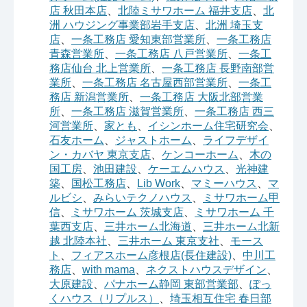
店 秋田本店
、
北陸ミサワホーム 福井支店
、
北
洲 ハウジング事業部岩手支店
、
北洲 埼玉支
店
、
一条工務店 愛知東部営業所
、
一条工務店
青森営業所
、
一条工務店 八戸営業所
、
一条工
務店仙台 北上営業所
、
一条工務店 長野南部営
業所
、
一条工務店 名古屋西部営業所
、
一条工
務店 新潟営業所
、
一条工務店 大阪北部営業
所
、
一条工務店 滋賀営業所
、
一条工務店 西三
河営業所
、
家とも
、
イシンホーム住宅研究会
、
石友ホーム
、
ジャストホーム
、
ライフデザイ
ン・カバヤ 東京支店
、
ケンコーホーム
、
木の
国工房
、
池田建設
、
ケーエムハウス
、
光神建
築
、
国松工務店
、
Lib Work
、
マミーハウス
、
マ
ルビシ
、
みらいテクノハウス
、
ミサワホーム甲
信
、
ミサワホーム 茨城支店
、
ミサワホーム 千
葉西支店
、
三井ホーム北海道
、
三井ホーム北新
越 北陸本社
、
三井ホーム 東京支社
、
モース
ト
、
フィアスホーム彦根店(長住建設)
、
中川工
務店
、
with mama
、
ネクストハウスデザイン
、
大原建設
、
パナホーム静岡 東部営業部
、
ぽっ
くハウス（リプルス）
、
埼玉相互住宅 春日部