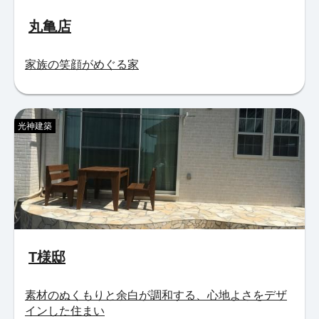
丸亀店
家族の笑顔がめぐる家
光神建築
T様邸
素材のぬくもりと余白が調和する、心地よさをデザ
インした住まい