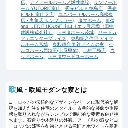
店
、
ディテールホーム／坂井建設
、
サンソーホ
ーム YUTORIE富山
、
秀光ビルド 徳島店
、
秀光
ビルド 富山支店
、
ユニバーサルホーム高松東
店・丸亀店(サンフラワー)
、
タマホーム
、
niko
and ... EDIT HOUSE 山口サエラ展示場（田中
建設株式会社）
、
トヨタホーム茨城
、
サードカ
フェエンタープライズ
、
東和総合住宅 アイフ
ルホーム宮城
、
東和総合住宅 アイムの家
、
セ
ルコホーム西埼玉(土屋興業)
、
上村工務店
、
ウ
ッドホーム
、
トヨタウッドユーホーム
欧
風・欧風モダンな家とは
ヨーロッパの伝統的なデザインをベースに現代的な解
釈を加えた注文住宅のスタイル。古典的な装飾や重厚
感を取り入れながらシンプルで機能的な要素も併せ持
ちます。石造りや木造りの外観、アーチ型の窓などヨ
ーロッパの邸宅を彷彿とさせる意匠とホワイトを基調