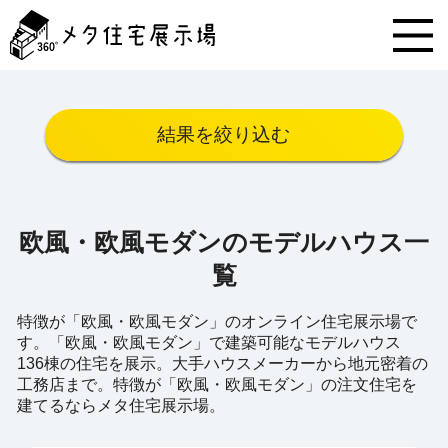
メ
タ
住
宅
展
示
結果を絞り込む
場
コ
ン
テ
ン
欧風・欧風モダンのモデルハウス一
ツ
へ
覧
ス
キ
特徴が「欧風・欧風モダン」のオンライン住宅展示場で
ッ
す。「欧風・欧風モダン」で建築可能なモデルハウス
プ
136棟の住宅を展示。大手ハウスメーカーから地元密着の
工務店まで。特徴が「欧風・欧風モダン」の注文住宅を
建てるならメタ住宅展示場。