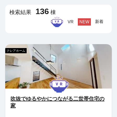
136
検索結果
棟
新着
VR
NEW
クレアホーム
吹抜でゆるやかにつながる二世帯住宅の
家