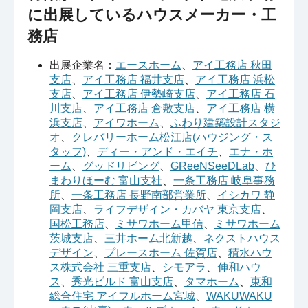
に出展しているハウスメーカー・工
務店
出展企業名：
エースホーム
、
アイ工務店 秋田
支店
、
アイ工務店 福井支店
、
アイ工務店 浜松
支店
、
アイ工務店 伊勢崎支店
、
アイ工務店 石
川支店
、
アイ工務店 倉敷支店
、
アイ工務店 横
浜支店
、
アイワホーム
、
ふわり建築設計スタジ
オ
、
クレバリーホーム松江店(ハウジング・ス
タッフ)
、
ディー・アンド・エイチ
、
エナ・ホ
ーム
、
グッドリビング
、
GReeNSeeDLab
、
ひ
まわりほーむ 富山支社
、
一条工務店 岐阜事務
所
、
一条工務店 長野南部営業所
、
イシカワ 静
岡支店
、
ライフデザイン・カバヤ 東京支店
、
国松工務店
、
ミサワホーム甲信
、
ミサワホーム
茨城支店
、
三井ホーム北新越
、
ネクストハウス
デザイン
、
プレースホーム 佐賀店
、
積水ハウ
ス株式会社 三重支店
、
シモアラ
、
伸和ハウ
ス
、
秀光ビルド 富山支店
、
タマホーム
、
東和
総合住宅 アイフルホーム宮城
、
WAKUWAKU