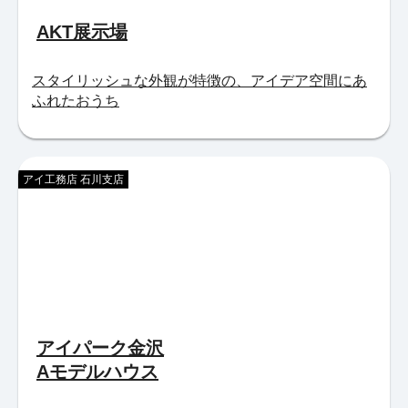
AKT展示場
スタイリッシュな外観が特徴の、アイデア空間にあ
ふれたおうち
アイ工務店 石川支店
アイパーク金沢
Aモデルハウス