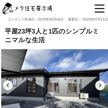
メ
タ
住
宅
コンテンツ作成日：
2025年06月04日
更新日：
2025年07月11日
展
示
平屋23坪3人と1匹のシンプルミ
場
コ
ニマルな生活
ン
テ
ン
ツ
へ
ス
キ
ッ
プ