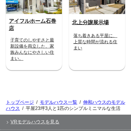
アイフルホーム石巻
北上分譲展示場
店
落ち着きある平屋に、
子育てのしやすさと最
上質な時間が流れる住
新設備を両立した、家
まい
族みんなにやさしい住
まい。
トップページ
/
モデルハウス一覧
/
伸和ハウスのモデル
ハウス
/
平屋23坪3人と1匹のシンプルミニマルな生活
VRモデルハウスを見る