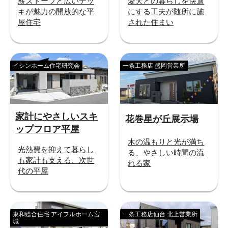
薪ストーブと広いデッ
愛犬との暮らしを快適
キが魅力の開放的な平
にする工夫が随所に施
屋住宅
された住まい
イシンホーム住宅研究会
一条工務店 盛岡営業所
家計にやさしいスキ
花巻星が丘展示場
ップフロア平屋
木の温もりと光が満ち
光熱費を抑えて暮らし
る、やさしい時間の流
も家計も支える、次世
れる家
代の平屋
東和総合住宅 アイフルホーム宮
一条工務店仙台 北上営業所
城