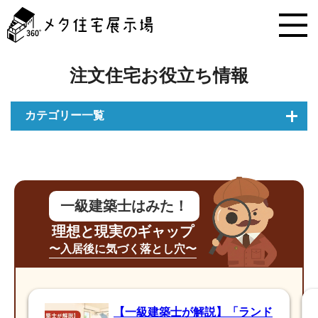
メ
タ
住
宅
展
注文住宅お役立ち情報
示
場
コ
カテゴリー一覧
ン
テ
ン
ツ
へ
ス
一級建築士はみた！
キ
理想と現実のギャップ
ッ
プ
〜入居後に気づく落とし穴〜
【一級建築士が解説】「ランド