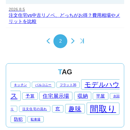
2026.8.5
注文住宅vs中古リノベ、どっちがお得？費用相場やメ
リットを比較
2
TAG
モデルハウ
キッチン
バルコニー
フラット35
ス
住宅展示場
収納
予算
平屋
水回
間取り
趣味
窓
り
注文住宅の流れ
防犯
駐車場