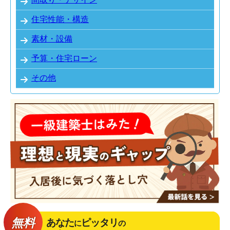
住宅性能・構造
素材・設備
予算・住宅ローン
その他
無料
あなた
ピッタリ
に
の