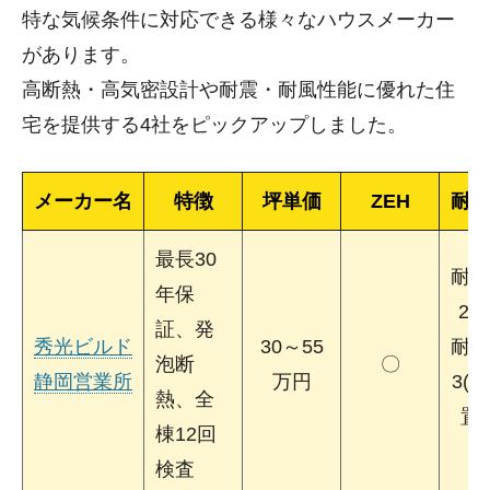
特な気候条件に対応できる様々なハウスメーカー
があります。
高断熱・高気密設計や耐震・耐風性能に優れた住
宅を提供する4社をピックアップしました。
メーカー名
特徴
坪単価
ZEH
耐震
最長30
耐震
年保
2(
証、発
秀光ビルド
30～55
耐震
泡断
〇
静岡営業所
万円
3(
熱、全
置
棟12回
時
検査