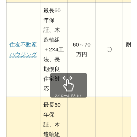
最長60
年保
証、木
造軸組
住友不動産
60～70
耐震
＋2×4工
〇
ハウジング
万円
法、長
期優良
住宅対
応
スクロールできます
最長60
年保
証、木
造軸組