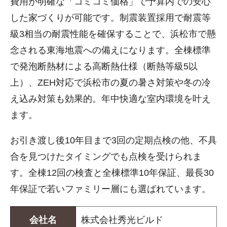
費用が明確な「コミコミ価格」で予算内での安心
した家づくりが可能です。制震装置採用で耐震等
級3相当の耐震性能を確保することで、浜松市で懸
念される東海地震への備えになります。全棟標準
で発泡断熱材による高断熱仕様（断熱等級5以
上）、ZEH対応で浜松市の夏の暑さ対策や冬の冷
え込み対策も効果的。年中快適な室内環境を叶え
ます。
お引き渡し後10年目まで3回の定期点検の他、不具
合を見つけたタイミングでも点検を受けられま
す。全棟12回の検査と全棟標準10年保証、最長30
年保証で若いファミリー層にも選ばれています。
会社名
株式会社秀光ビルド