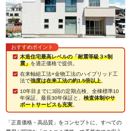
おすすめポイント
木造住宅最高レベルの「耐震等級３×制
震」
を適正価格で提供。
在来軸組工法×金物工法のハイブリッド工
法で
強度は在来工法の約1.5倍以上
。
10年目までに3回の定期点検、全棟標準10
年保証、最長30年保証と、
検査体制やサ
ポートサービスも充実
。
「正直価格・高品質」をコンセプトに、すべての