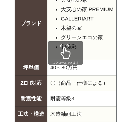
大安心の家
大安心の家 PREMIUM
GALLERIART
ブランド
木望の家
グリーンエコの家
和美彩
スクロールできます
坪単価
40～80万円
ZEH対応
〇（商品・仕様による）
耐震性能
耐震等級3
工法・構造
木造軸組工法