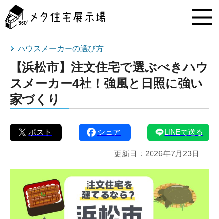
メ
タ
住
宅
展
ハウスメーカーの選び方
示
【浜松市】注文住宅で選ぶべきハウ
場
コ
スメーカー4社！強風と日照に強い
ン
家づくり
テ
ン
ツ
へ
ポスト
シェア
LINEで送る
ス
キ
更新日：
2026年7月23日
ッ
プ