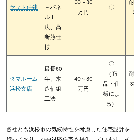
60～80
耐震
ヤマト住建
＋パネ
〇
万円
3
ル工
法、高
断熱仕
様
〇
最長60
（商
耐震
タマホーム
年、木
40～80
品・仕
3相
浜松支店
造軸組
万円
様によ
工法
る）
各社とも浜松市の気候特性を考慮した住宅設計を
行っており、ZEH対応住宅も提供しています。そ