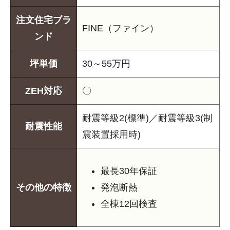
注文住宅ブラ
FINE（ファイン）
ンド
坪単価
30～55万円
ZEH対応
〇
耐震等級2(標準)／耐震等級3(制
耐震性能
震装置採用時)
最長30年保証
その他の特徴
発泡断熱
全棟12回検査