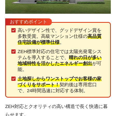
おすすめポイント
高いデザイン性で、グッドデザイン賞を
多数受賞。高級マンション仕様の
高品質
住宅設備が標準仕様
。
ZEH標準対応の住宅では太陽光発電シス
テムを導入することで、
晴れの日が多い
地域特性を活かしたエネルギー創出
が可
能。
土地探しからワンストップでお客様の家
づくりをサポート！
契約後は専用窓口
で、24時間迅速に対応する体制。
ZEH対応とクオリティの高い構造で長く快適に暮
らせます。