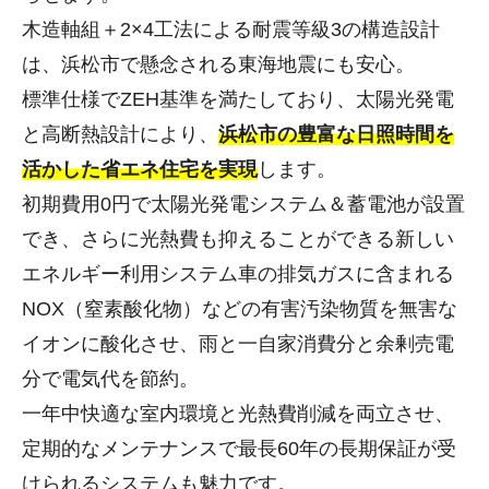
木造軸組＋2×4工法による耐震等級3の構造設計
は、浜松市で懸念される東海地震にも安心。
標準仕様でZEH基準を満たしており、太陽光発電
と高断熱設計により、
浜松市の豊富な日照時間を
活かした省エネ住宅を実現
します。
初期費用0円で太陽光発電システム＆蓄電池が設置
でき、さらに光熱費も抑えることができる新しい
エネルギー利用システム車の排気ガスに含まれる
NOX（窒素酸化物）などの有害汚染物質を無害な
イオンに酸化させ、雨と一自家消費分と余剰売電
分で電気代を節約。
一年中快適な室内環境と光熱費削減を両立させ、
定期的なメンテナンスで最長60年の長期保証が受
けられるシステムも魅力です。