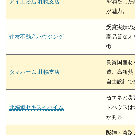
アイ工務店 札幌支店
を満たした
が魅力。
受賞実績の
住友不動産ハウジング
高品質なオ
徴。
良質国産材
タマホーム 札幌支店
造。高断熱
自由設計で
省エネと災
北海道セキスイハイム
トハウスは北
がある。
阪神・淡路