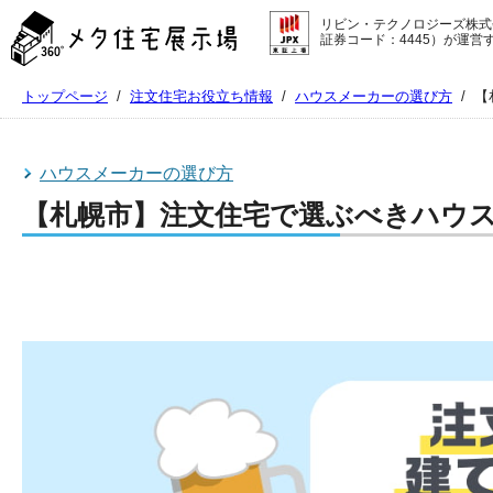
メ
リビン・テクノロジーズ株式
タ
証券コード：4445）が運営
住
宅
トップページ
/
注文住宅お役立ち情報
/
ハウスメーカーの選び方
/
【
展
示
場
コ
ハウスメーカーの選び方
ン
【札幌市】注文住宅で選ぶべきハウス
テ
ン
ツ
へ
ス
キ
ッ
プ