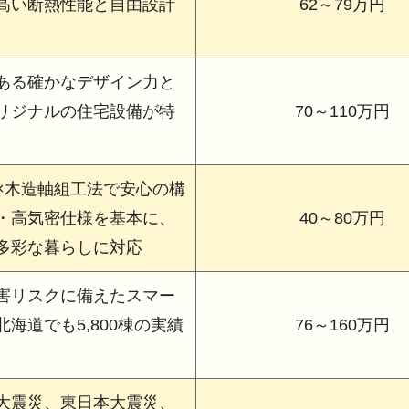
高い断熱性能と自由設計
62～79万円
ある確かなデザイン力と
リジナルの住宅設備が特
70～110万円
×木造軸組工法で安心の構
・高気密仕様を基本に、
40～80万円
多彩な暮らしに対応
害リスクに備えたスマー
海道でも5,800棟の実績
76～160万円
大震災、東日本大震災、