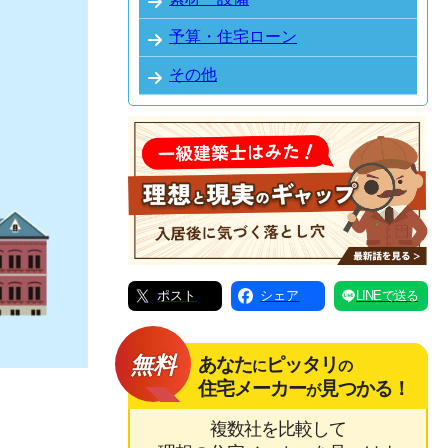
予算・住宅ローン
その他
ポスト
シェア
LINEで送る
無料
あなた
ピッタリ
に
の
住宅メーカー
見つかる！
が
。
複数社を比較して