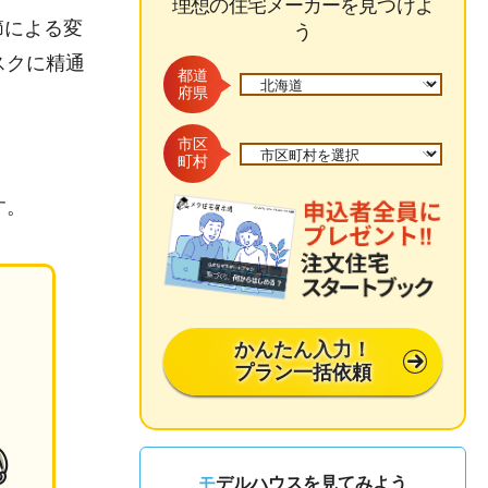
理想の住宅メーカーを見つけよ
節による変
う
スクに精通
都道
府県
市区
町村
す。
かんたん入力！
プラン一括依頼
モデルハウスを見てみよう