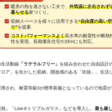
暖房の熱を逃さない工夫で、
外気温に左右されず
暮らせる
家づくり。
収納スペースを様々に活用できる
“自由度の高い
り”
を提案
コストパフォーマンスよく
高水準の耐震性や断熱
性を実現。長期優良住宅やZEHにも対応。
の生活動線
「ラテラルフリー」
を組み合わせた自由設計
フロア」を生かした収納、開放感のある「吹抜」、生活
採用され、耐震等級3が標準装備となっているので地震が
熱」「Low-Eトリプルガラス」などを導入し、
最も厳