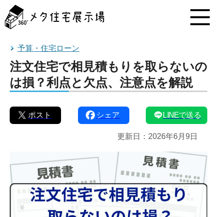
メ
タ
住
宅
展
予算・住宅ローン
示
注文住宅で相見積もりを取らないの
場
コ
は損？利点と欠点、注意点を解説
ン
テ
ン
ポスト
シェア
LINEで送る
ツ
へ
更新日：
2026年6月9日
ス
キ
ッ
プ