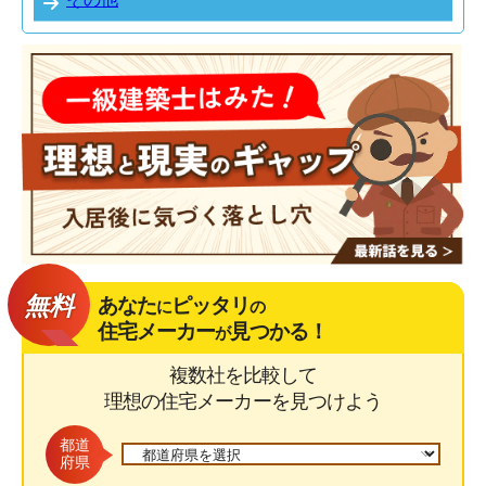
無料
あなた
ピッタリ
に
の
住宅メーカー
見つかる！
が
複数社を比較して
理想の住宅メーカーを見つけよう
都道
府県