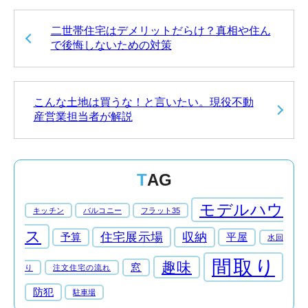
二世帯住宅はデメリットだらけ？真相や住ん
で後悔しないための対策
こんな土地は買うな！と言いたい。現役不動
産営業担当者が解説
TAG
モデルハウ
キッチン
バルコニー
フラット35
ス
住宅展示場
収納
予算
平屋
水回
間取り
趣味
窓
注文住宅の流れ
り
防犯
駐車場