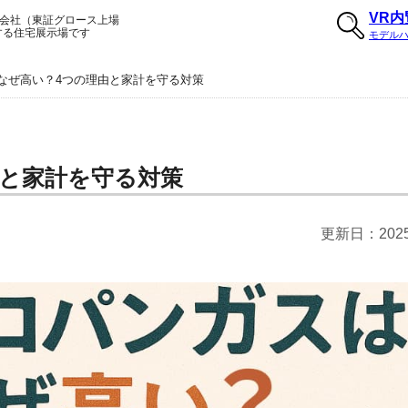
VR
会社（東証グロース上場
する住宅展示場です
モデル
なぜ高い？4つの理由と家計を守る対策
と家計を守る対策
更新日：
20