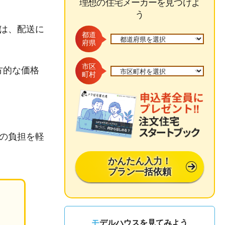
理想の住宅メーカーを見つけよ
う
は、配送に
都道
府県
市区
方的な価格
町村
の負担を軽
かんたん入力！
プラン一括依頼
モデルハウスを見てみよう