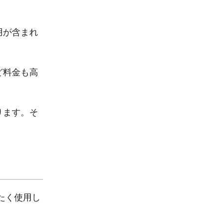
用が含まれ
ど料金も高
ります。そ
たく使用し