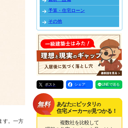
予算・住宅ローン
その他
ポスト
シェア
LINEで送る
無料
あなた
ピッタリ
に
の
住宅メーカー
見つかる！
が
ます。一方
複数社を比較して