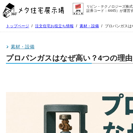
メ
リビン・テクノロジーズ株式
タ
証券コード：4445）が運営
住
宅
トップページ
/
注文住宅お役立ち情報
/
素材・設備
/
プロパンガスは
展
示
場
コ
素材・設備
ン
プロパンガスはなぜ高い？4つの理由
テ
ン
ツ
へ
ス
キ
ッ
プ