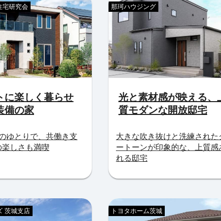
住宅研究会
那珂ハウジング
トに楽しく暮らせ
光と素材感が映える、
装備の家
質モダンな開放邸宅
円のゆとりで、共働き支
大きな吹き抜けと洗練された
の楽しさも満喫
ートーンが印象的な、上質感
れる邸宅
 茨城支店
トヨタホーム茨城