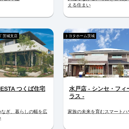
える住まい
 茨城支店
トヨタホーム茨城
DESTA つくば住宅
水戸店 - シンセ・フィ
ラス -
つなぎ、暮らしの幅を広
家族の未来を育むスマートハ
い