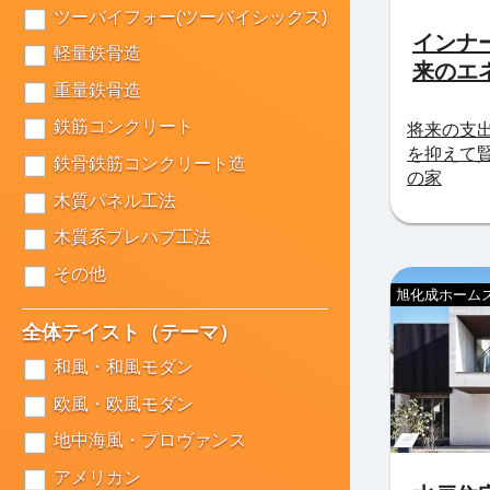
ツーバイフォー(ツーバイシックス)
インナ
軽量鉄骨造
来のエ
重量鉄骨造
鉄筋コンクリート
将来の支
を抑えて
鉄骨鉄筋コンクリート造
の家
木質パネル工法
木質系プレハブ工法
その他
旭化成ホームズ
全体テイスト（テーマ）
和風・和風モダン
欧風・欧風モダン
地中海風・プロヴァンス
アメリカン