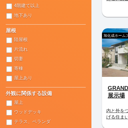
4階建て以上
地下あり
屋根
旭化成ホームズ
陸屋根
片流れ
切妻
寄棟
屋上あり
GRAN
外観に関係する設備
展示場
屋上
内と外を
ウッドデッキ
げる住ま
テラス、ベランダ