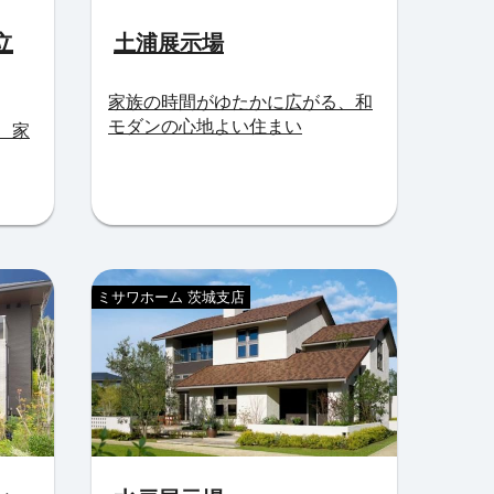
立
土浦展示場
家族の時間がゆたかに広がる、和
モダンの心地よい住まい
、家
ミサワホーム 茨城支店