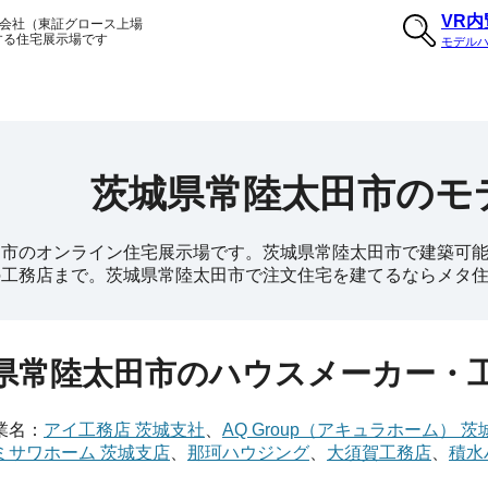
VR
会社（東証グロース上場
する住宅展示場です
モデル
茨城県常陸太田市のモ
市のオンライン住宅展示場です。茨城県常陸太田市で建築可能
の工務店まで。茨城県常陸太田市で注文住宅を建てるならメタ
県常陸太田市のハウスメーカー・
業名：
アイ工務店 茨城支社
、
AQ Group（アキュラホーム） 
ミサワホーム 茨城支店
、
那珂ハウジング
、
大須賀工務店
、
積水