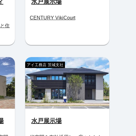
ィ
水戸展示場
CENTURY VikiCourt
らしと住
アイ工務店 茨城支社
場
水戸展示場