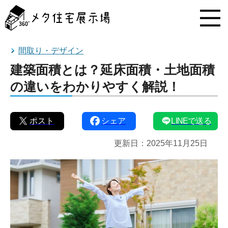
メ
タ
住
宅
展
間取り・デザイン
示
建築面積とは？延床面積・土地面積
場
コ
の違いをわかりやすく解説！
ン
テ
ン
ポスト
シェア
LINEで送る
ツ
へ
更新日：
2025年11月25日
ス
キ
ッ
プ