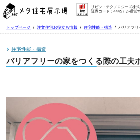
メ
リビン・テクノロジーズ株式
タ
証券コード：4445）が運営
住
宅
トップページ
/
注文住宅お役立ち情報
/
住宅性能・構造
/
バリアフリ
展
示
場
コ
住宅性能・構造
ン
バリアフリーの家をつくる際の工夫ポ
テ
ン
ツ
へ
ス
キ
ッ
プ