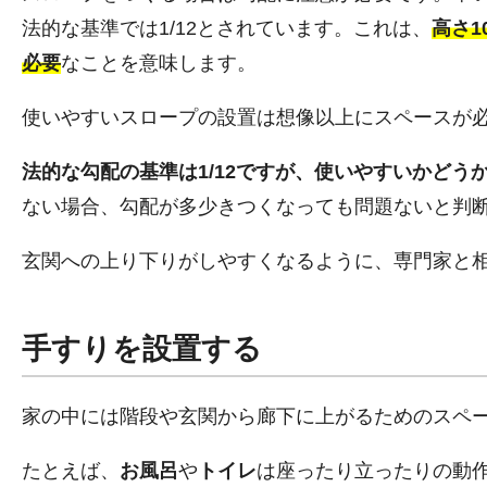
法的な基準では1/12とされています。これは、
高さ1
必要
なことを意味します。
使いやすいスロープの設置は想像以上にスペースが
法的な勾配の基準は1/12ですが、使いやすいかどう
ない場合、勾配が多少きつくなっても問題ないと判
玄関への上り下りがしやすくなるように、専門家と
手すりを設置する
家の中には階段や玄関から廊下に上がるためのスペ
たとえば、
お風呂
や
トイレ
は座ったり立ったりの動