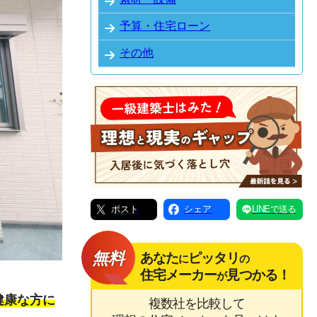
予算・住宅ローン
その他
ポスト
シェア
LINEで送る
無料
あなた
ピッタリ
に
の
住宅メーカー
見つかる！
が
健康な方に
複数社を比較して