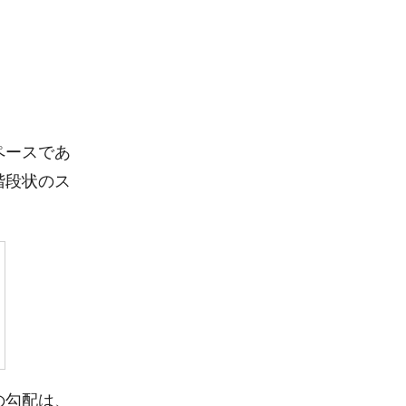
ペースであ
階段状のス
の勾配は、