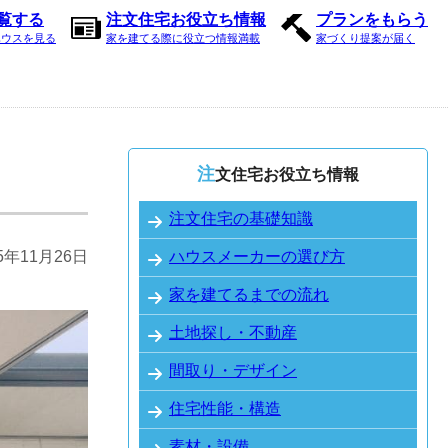
内覧する
注文住宅お役立ち情報
プランをもらう
ハウスを見る
家を建てる際に役立つ情報満載
家づくり提案が届く
注文住宅お役立ち情報
注文住宅の基礎知識
25年11月26日
ハウスメーカーの選び方
家を建てるまでの流れ
土地探し・不動産
間取り・デザイン
住宅性能・構造
素材・設備