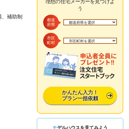
理想の住宅メーカーを見つけよ
う
場、補助制
都道
府県
市区
町村
かんたん入力！
プラン一括依頼
モデルハウスを見てみよう