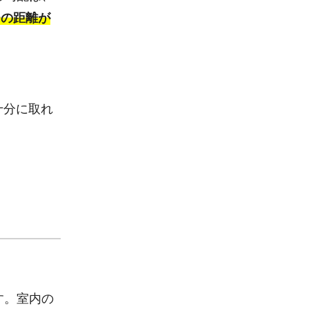
チの距離が
。
十分に取れ
す。室内の