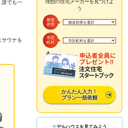
理想の住宅メーカーを見つけよ
、誰でも一
う
都道
府県
市区
にサウナを
町村
。
かんたん入力！
プラン一括依頼
モデルハウスを見てみよう