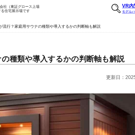
VR
会社（東証グロース上場
する住宅展示場です
モデル
が流行？家庭用サウナの種類や導入するかの判断軸も解説
ナの種類や導入するかの判断軸も解説
更新日：
20