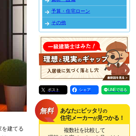
予算・住宅ローン
その他
ポスト
シェア
LINEで送る
無料
あなた
ピッタリ
に
の
住宅メーカー
見つかる！
が
家を建てる
複数社を比較して