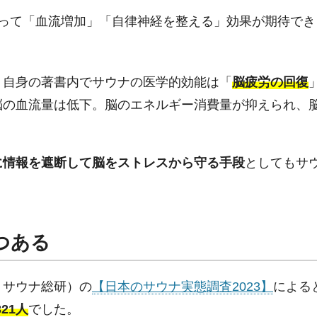
って「血流増加」「自律神経を整える」効果が期待でき
、自身の著書内でサウナの医学的効能は「
脳疲労の回復
脳の血流量は低下。脳のエネルギー消費量が抑えられ、
に情報を遮断して脳をストレスから守る手段
としてもサ
つある
、サウナ総研）の
【日本のサウナ実態調査2023】
によると
21人
でした。