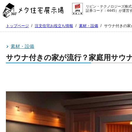
メ
リビン・テクノロジーズ株式
タ
証券コード：4445）が運営
住
宅
トップページ
/
注文住宅お役立ち情報
/
素材・設備
/
サウナ付きの家
展
示
場
コ
素材・設備
ン
サウナ付きの家が流行？家庭用サウ
テ
ン
ツ
へ
ス
キ
ッ
プ