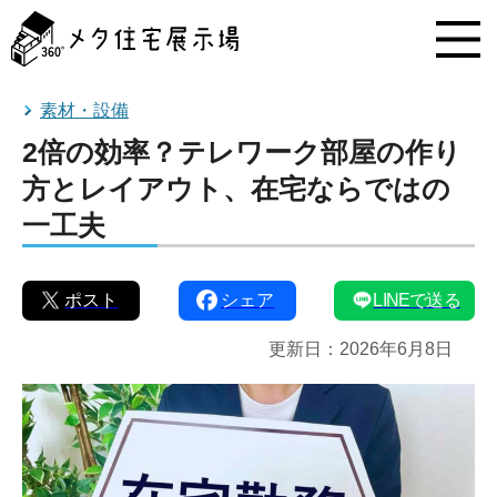
メ
タ
住
宅
展
素材・設備
示
2倍の効率？テレワーク部屋の作り
場
コ
方とレイアウト、在宅ならではの
ン
一工夫
テ
ン
ツ
へ
ポスト
シェア
LINEで送る
ス
キ
更新日：
2026年6月8日
ッ
プ