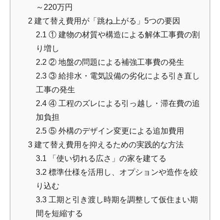
～220万円
2
建て替え費用が「跳ね上がる」5つの要因
2.1
① 建物の材質や構造による解体工事費の割
り増し
2.2
② 地盤の問題による補強工事費の発生
2.3
③ 給排水・電気設備の劣化による引き直し
工事の発生
2.4
④ 工程のズレによる引っ越し・滞在費の追
加負担
2.5
⑤ 外構のデザイン変更による追加費用
3
建て替え費用を抑えるための実践的な方法
3.1
「使い切れる広さ」の家を建てる
3.2
標準仕様を活用し、オプションや造作を絞
り込む
3.3
工期と引き渡し時期を調整して仮住まい期
間を短縮する