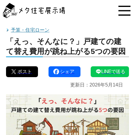
メ
タ
住
宅
展
予算・住宅ローン
示
「えっ、そんなに？」戸建ての建
場
コ
て替え費用が跳ね上がる5つの要因
ン
テ
ン
ポスト
シェア
LINEで送る
ツ
へ
更新日：
2026年5月14日
ス
キ
ッ
プ