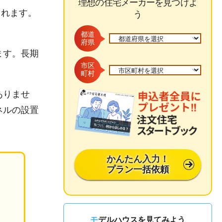
理想の住宅メーカーを見つけよ
られます。
う
都道
府県
ます。長期
市区
町村
ありませ
ネルの設置
かんたん入力！
プラン一括依頼
モデルハウスを見てみよう