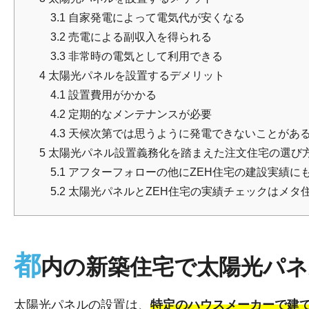
3.1
自家発電によって電気代が安くなる
3.2
売電による副収入を得られる
3.3
非常時の電気として利用できる
4
太陽光パネルを設置するデメリット
4.1
設置費用がかかる
4.2
定期的なメンテナンスが必要
4.3
天候次第では思うように発電できないことがあ
5
太陽光パネル設置義務化を踏まえた注文住宅の選び
5.1
アフターフォローの他にZEH住宅の建設実績に
5.2
太陽光パネルとZEH住宅の実績チェックはメタ
都
内の新築住宅で太陽光パネ
太陽光パネルの設置は、
特定のハウスメーカーで建