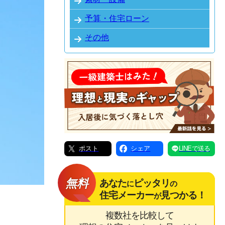
予算・住宅ローン
その他
ポスト
シェア
LINEで送る
無料
あなた
ピッタリ
に
の
住宅メーカー
見つかる！
が
複数社を比較して