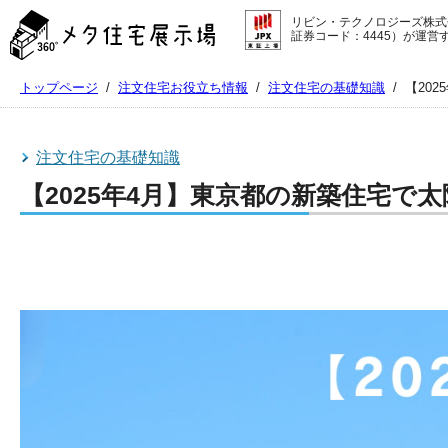
メ
リビン・テクノロジーズ株式
タ
証券コード：4445）が運営
住
宅
トップページ
/
注文住宅お役立ち情報
/
注文住宅の基礎知識
/
【20
展
示
場
コ
注文住宅の基礎知識
ン
【2025年4月】東京都の新築住宅で
テ
ン
ツ
へ
ス
キ
ッ
プ