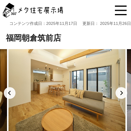
メ
タ
住
宅
コンテンツ作成日：
2025年11月17日
更新日：
2025年11月26日
展
示
福岡朝倉筑前店
場
コ
ン
テ
ン
ツ
へ
ス
キ
ッ
プ