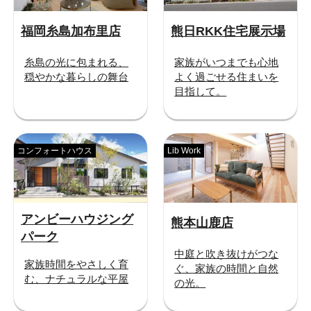
福岡糸島加布里店
熊日RKK住宅展示場
糸島の光に包まれる、
家族がいつまでも心地
穏やかな暮らしの舞台
よく過ごせる住まいを
目指して。
コンフォートハウス
Lib Work
アンビーハウジング
熊本山鹿店
パーク
中庭と吹き抜けがつな
家族時間をやさしく育
ぐ、家族の時間と自然
む、ナチュラルな平屋
の光。