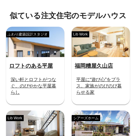
似ている注文住宅のモデルハウス
ふわり建築設計スタジオ
Lib Work
ロフトのある平屋
福岡糟屋久山店
深い軒とロフトがつな
平屋に“遊び心”をプラ
ぐ、のびやかな平屋暮
ス。家族がのびのび暮
らし
らせる家
Lib Work
シアーズホーム