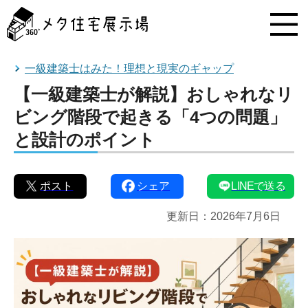
メ
タ
住
宅
展
一級建築士はみた！理想と現実のギャップ
示
【一級建築士が解説】おしゃれなリ
場
コ
ビング階段で起きる「4つの問題」
ン
と設計のポイント
テ
ン
ツ
へ
ポスト
シェア
LINEで送る
ス
キ
更新日：
2026年7月6日
ッ
プ