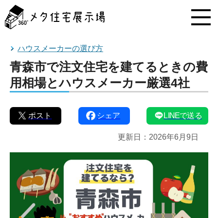
メ
タ
住
宅
展
ハウスメーカーの選び方
示
青森市で注文住宅を建てるときの費
場
コ
用相場とハウスメーカー厳選4社
ン
テ
ン
ポスト
シェア
LINEで送る
ツ
へ
更新日：
2026年6月9日
ス
キ
ッ
プ