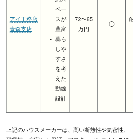
ペー
アイ工務店
スが
72〜85
耐
◯
青森支店
豊富
万円
3
暮ら
しや
すさ
を考
えた
動線
設計
上記のハウスメーカーは、高い断熱性や気密性、