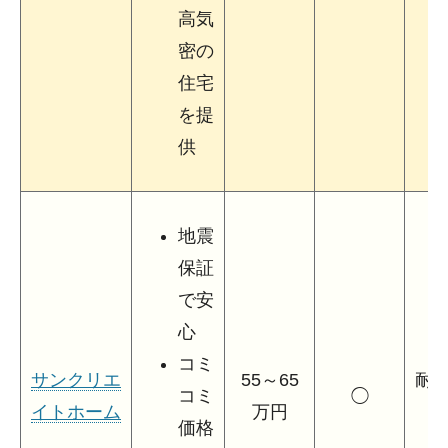
高気
密の
住宅
を提
供
地震
保証
で安
心
コミ
サンクリエ
55～65
耐
コミ
◯
イトホーム
万円
3
価格