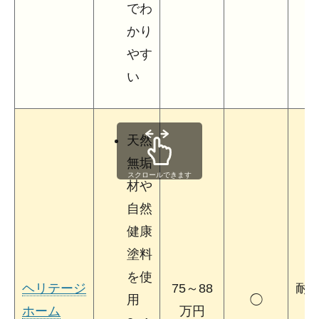
でわ
かり
やす
い
天然
無垢
スクロールできます
材や
自然
健康
塗料
を使
ヘリテージ
75～88
耐
用
◯
ホーム
万円
3