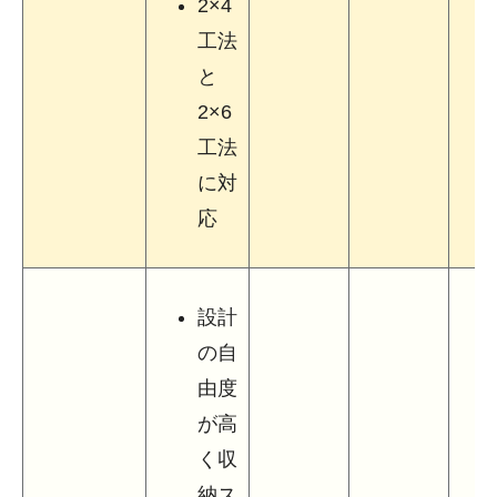
2×4
工法
と
2×6
工法
に対
応
設計
の自
由度
が高
く収
納ス