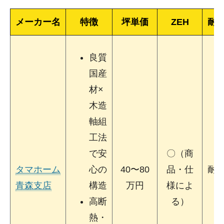
メーカー名
特徴
坪単価
ZEH
耐
良質
国産
材×
木造
軸組
工法
で安
〇（商
タマホーム
心の
40〜80
品・仕
耐
青森支店
構造
万円
様によ
3
高断
る）
熱・