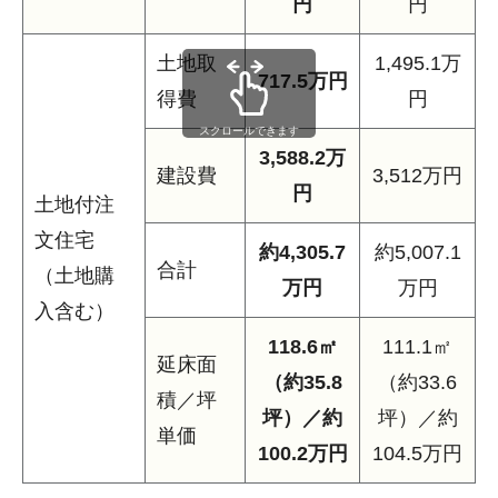
円
円
土地取
1,495.1万
717.5万円
得費
円
スクロールできます
3,588.2万
建設費
3,512万円
円
土地付注
文住宅
約4,305.7
約5,007.1
合計
（土地購
万円
万円
入含む）
118.6㎡
111.1㎡
延床面
（約35.8
（約33.6
積／坪
坪）／約
坪）／約
単価
100.2万円
104.5万円