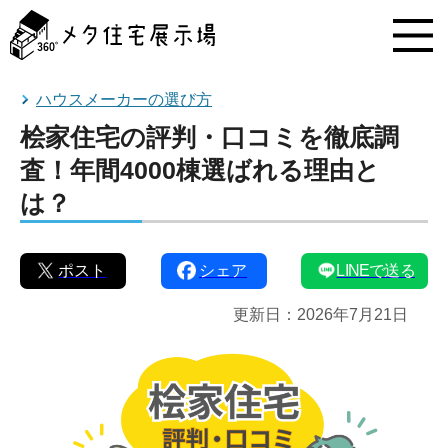
メ
タ
住
宅
展
ハウスメーカーの選び方
示
桧家住宅の評判・口コミを徹底調
場
コ
査！年間4000棟選ばれる理由と
ン
は？
テ
ン
ツ
へ
ポスト
シェア
LINEで送る
ス
キ
更新日：
2026年7月21日
ッ
プ