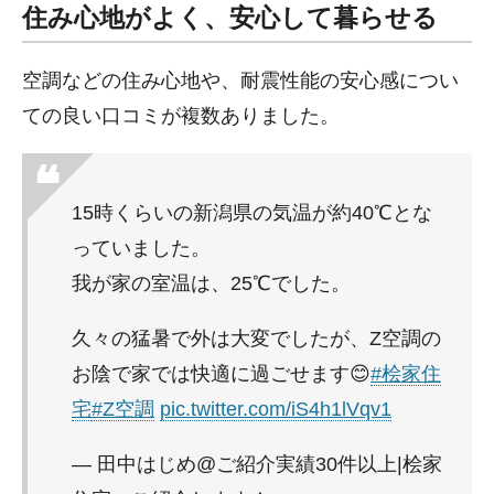
住み心地がよく、安心して暮らせる
空調などの住み心地や、耐震性能の安心感につい
ての良い口コミが複数ありました。
15時くらいの新潟県の気温が約40℃とな
っていました。
我が家の室温は、25℃でした。
久々の猛暑で外は大変でしたが、Z空調の
お陰で家では快適に過ごせます😊
#桧家住
宅
#Z空調
pic.twitter.com/iS4h1lVqv1
— 田中はじめ@ご紹介実績30件以上|桧家