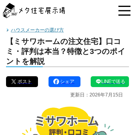
メ
タ
住
宅
展
ハウスメーカーの選び方
示
【ミサワホームの注文住宅】口コ
場
コ
ミ・評判は本当？特徴と3つのポイ
ン
ントを解説
テ
ン
ツ
へ
ポスト
シェア
LINEで送る
ス
キ
更新日：
2026年7月15日
ッ
プ