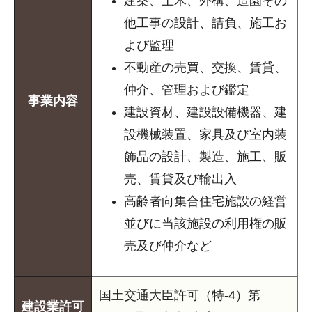
建築、土木、外構、造園その
他工事の設計、請負、施工お
よび監理
不動産の売買、交換、賃貸、
仲介、管理および鑑定
事業内容
建設資材、建設設備機器、建
設機械装置、家具及び室内装
飾品の設計、製造、施工、販
売、賃貸及び輸出入
高齢者向集合住宅施設の経営
並びに当該施設の利用権の販
売及び仲介など
国土交通大臣許可（特-4）第
建設業許可