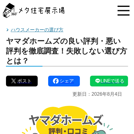
メ
タ
住
宅
展
ハウスメーカーの選び方
示
ヤマダホームズの良い評判・悪い
場
コ
評判を徹底調査！失敗しない選び方
ン
とは？
テ
ン
ツ
へ
ポスト
シェア
LINEで送る
ス
キ
更新日：
2026年8月4日
ッ
プ