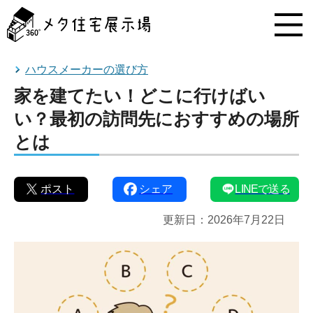
メ
タ
住
宅
展
ハウスメーカーの選び方
示
家を建てたい！どこに行けばい
場
コ
い？最初の訪問先におすすめの場所
ン
とは
テ
ン
ツ
へ
ポスト
シェア
LINEで送る
ス
キ
更新日：
2026年7月22日
ッ
プ