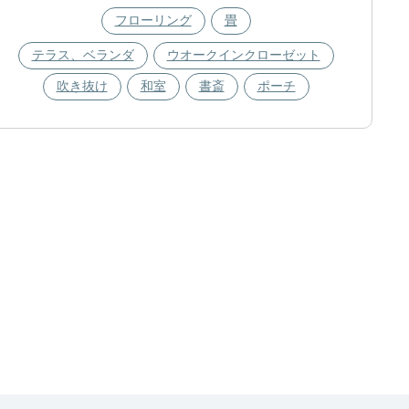
フローリング
畳
テラス、ベランダ
ウオークインクローゼット
吹き抜け
和室
書斎
ポーチ