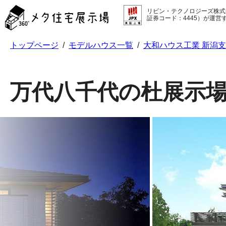
メ
リビン・テクノロジーズ株式
タ
証券コード：4445）が運営
住
宅
トップページ
/
モデルハウス一覧
/
大和ハウス工業 新潟
展
示
場
コ
万代八千代の杜展示
ン
テ
ン
ツ
へ
ス
キ
ッ
プ