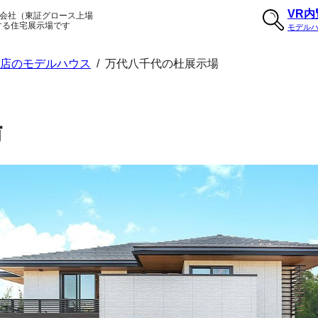
VR
会社（東証グロース上場
する住宅展示場です
モデル
支店のモデルハウス
/
万代八千代の杜展示場
場