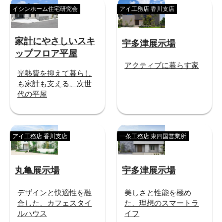
イシンホーム住宅研究会
アイ工務店 香川支店
家計にやさしいスキ
宇多津展示場
ップフロア平屋
アクティブに暮らす家
光熱費を抑えて暮らし
も家計も支える、次世
代の平屋
アイ工務店 香川支店
一条工務店 東四国営業所
丸亀展示場
宇多津展示場
デザインと快適性を融
美しさと性能を極め
合した、カフェスタイ
た、理想のスマートラ
ルハウス
イフ