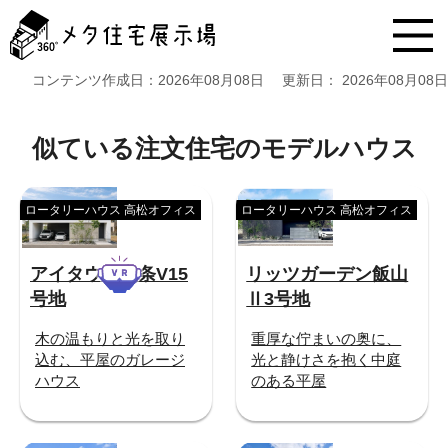
メ
タ
住
宅
コンテンツ作成日：
2026年08月08日
更新日：
2026年08月08日
展
示
場
似ている注文住宅のモデルハウス
コ
ン
テ
ロータリーハウス 高松オフィス
ロータリーハウス 高松オフィス
ン
ツ
へ
アイタウン六条V15
リッツガーデン飯山
ス
号地
Ⅱ3号地
キ
ッ
木の温もりと光を取り
重厚な佇まいの奥に、
プ
込む、平屋のガレージ
光と静けさを抱く中庭
ハウス
のある平屋