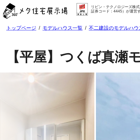
メ
リビン・テクノロジーズ株式
タ
証券コード：4445）が運営
住
宅
トップページ
/
モデルハウス一覧
/
不二建設のモデルハウ
展
示
場
コ
【平屋】つくば真瀬
ン
テ
ン
ツ
へ
ス
キ
ッ
プ