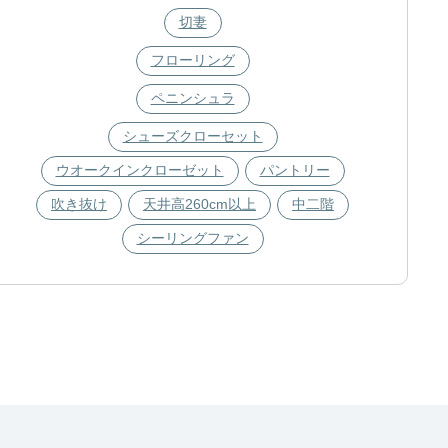
切妻
フローリング
ペニンシュラ
シューズクローセット
ウオークインクローゼット
パントリー
吹き抜け
天井高260cm以上
中二階
シーリングファン