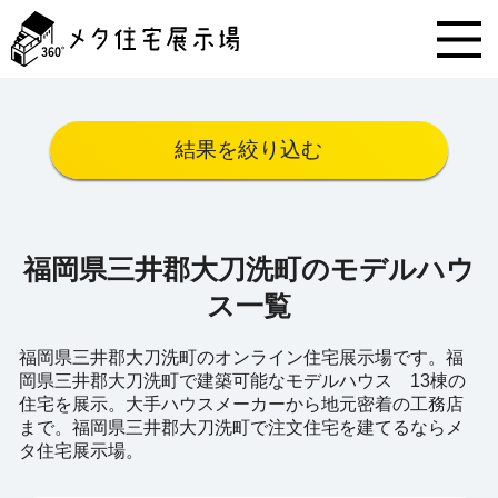
メ
タ
住
宅
展
示
結果を絞り込む
場
コ
ン
テ
ン
福岡県三井郡大刀洗町のモデルハウ
ツ
へ
ス一覧
ス
キ
福岡県三井郡大刀洗町のオンライン住宅展示場です。福
ッ
岡県三井郡大刀洗町で建築可能なモデルハウス 13棟の
プ
住宅を展示。大手ハウスメーカーから地元密着の工務店
まで。福岡県三井郡大刀洗町で注文住宅を建てるならメ
タ住宅展示場。