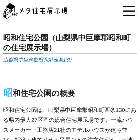
メ
タ
住
宅
展
示
昭和住宅公園（山梨県中巨摩郡昭和町
場
の住宅展示場）
コ
ン
山梨県中巨摩郡昭和町西条130
テ
ン
ツ
へ
ス
昭
和住宅公園の概要
キ
ッ
プ
昭和住宅公園は、山梨県中巨摩郡昭和町西条130にあ
る県内最大27区画の総合住宅展示場です。一流ハウ
スメーカー・工務店21社のモデルハウスが建ち並
び、新築・建て替え・平屋などの注文住宅や、土地