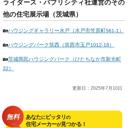
ライダース・パブリシティ社運営のその
他の住宅展示場（茨城県）
🏡
ハウジングギャラリー水戸（水戸市笠原町561-1）
🏡
ハウジングパーク筑西（筑西市玉戸1012-18）
🏡
茨城県民ハウジングパーク（ひたちなか市新光町
22）
更新日：
2025年7月10日
無料
あなた
ピッタリ
に
の
住宅メーカー
見つかる！
が