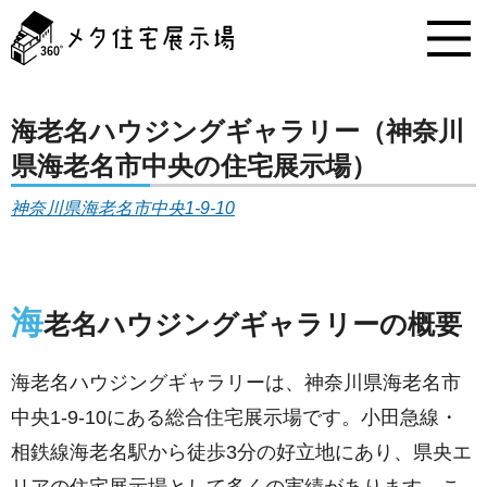
メ
タ
住
宅
展
示
海老名ハウジングギャラリー（神奈川
場
県海老名市中央の住宅展示場）
コ
ン
神奈川県海老名市中央1-9-10
テ
ン
ツ
へ
ス
海
老名ハウジングギャラリーの概要
キ
ッ
プ
海老名ハウジングギャラリーは、神奈川県海老名市
中央1-9-10にある総合住宅展示場です。小田急線・
相鉄線海老名駅から徒歩3分の好立地にあり、県央エ
リアの住宅展示場として多くの実績があります。こ