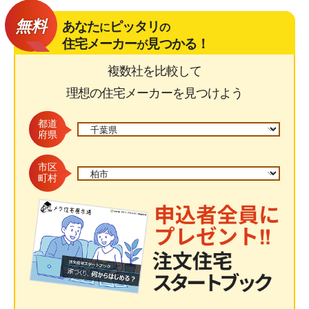
無料
あなた
ピッタリ
に
の
住宅メーカー
見つかる！
が
複数社を比較して
理想の住宅メーカーを見つけよう
都道
府県
市区
町村