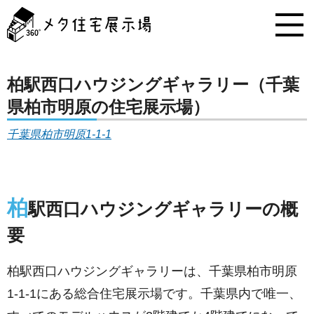
メ
タ
住
宅
展
示
柏駅西口ハウジングギャラリー（千葉
場
県柏市明原の住宅展示場）
コ
ン
千葉県柏市明原1-1-1
テ
ン
ツ
へ
ス
柏
駅西口ハウジングギャラリーの概
キ
ッ
要
プ
柏駅西口ハウジングギャラリーは、千葉県柏市明原
1-1-1にある総合住宅展示場です。千葉県内で唯一、