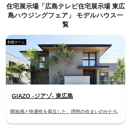
住宅展示場「
広島テレビ住宅展示場 東広
島ハウジングフェア
」
モデルハウス一
覧
創建ホーム
GIAZO -ジアゾ- 東広島
開放感と快適性を両立した、理想の住まいのかたち