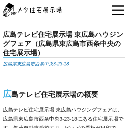
メ
タ
住
宅
展
示
広島テレビ住宅展示場 東広島ハウジン
場
グフェア（広島県東広島市西条中央の
コ
ン
住宅展示場）
テ
ン
広島県東広島市西条中央3-23-18
ツ
へ
ス
キ
広
ッ
島テレビ住宅展示場の概要
プ
広島テレビ住宅展示場 東広島ハウジングフェアは、
広島県東広島市西条中央3-23-18にある住宅展示場で
す。賀茂自動車学校すぐ、ピッピの看板が目印で