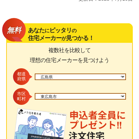
無料
あなた
ピッタリ
に
の
住宅メーカー
見つかる！
が
複数社を比較して
理想の住宅メーカーを見つけよう
都道
府県
市区
町村