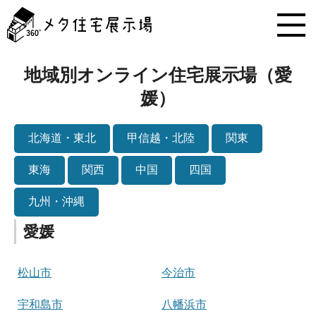
メ
タ
住
宅
展
地域別オンライン住宅展示場（愛
示
媛）
場
コ
ン
北海道・東北
甲信越・北陸
関東
テ
ン
ツ
東海
関西
中国
四国
へ
ス
九州・沖縄
キ
ッ
愛媛
プ
松山市
今治市
宇和島市
八幡浜市