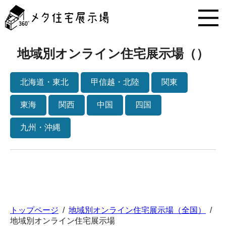
メ
タ
住
宅
展
地域別オンライン住宅展示場（）
示
場
コ
北海道・東北
甲信越・北陸
関東
ン
テ
東海
関西
中国
四国
ン
ツ
九州・沖縄
へ
ス
キ
ッ
プ
トップページ
/
地域別オンライン住宅展示場（全国）
/
地域別オンライン住宅展示場