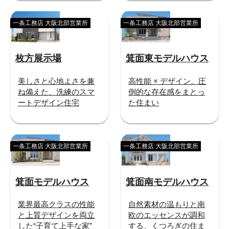
一条工務店 大阪北部営業所
一条工務店 大阪北部営業所
枚方展示場
箕面東モデルハウス
美しさと心地よさを兼
高性能 × デザイン。圧
ね備えた、洗練のスマ
倒的な存在感をまとっ
ートデザイン住宅
た住まい
一条工務店 大阪北部営業所
一条工務店 大阪北部営業所
箕面モデルハウス
箕面南モデルハウス
業界最高クラスの性能
自然素材の温もりと南
と上質デザインを両立
欧のエッセンスが調和
した“子育て上手な家”
する、くつろぎの住ま