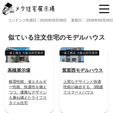
メ
タ
住
宅
コンテンツ作成日：
2026年08月08日
更新日：
2026年08月08日
展
示
場
似ている注文住宅のモデルハウス
コ
ン
テ
一条工務店 大阪北部営業所
一条工務店 大阪北部営業所
ン
ツ
へ
高槻展示場
箕面西モデルハウス
ス
キ
ッ
耐震性能、省エネルギ
上質なデザインと快適
プ
ー性能、快適性を備え
性能が融合する、3階建
つつ、優雅なデザイン
てスマートハウス
も兼ね備えたライフス
タイル住宅