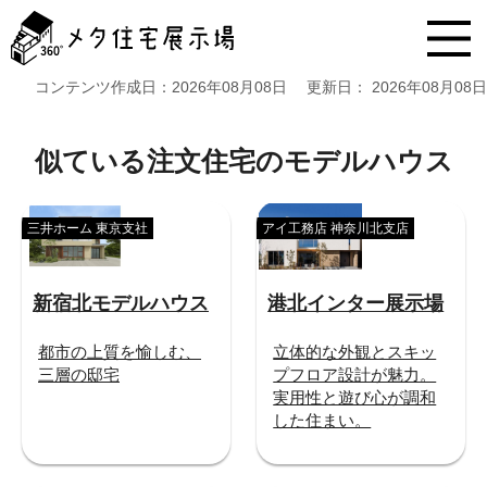
メ
タ
住
宅
コンテンツ作成日：
2026年08月08日
更新日：
2026年08月08日
展
示
場
似ている注文住宅のモデルハウス
コ
ン
テ
三井ホーム 東京支社
アイ工務店 神奈川北支店
ン
ツ
へ
新宿北モデルハウス
港北インター展示場
ス
キ
ッ
都市の上質を愉しむ、
立体的な外観とスキッ
プ
三層の邸宅
プフロア設計が魅力。
実用性と遊び心が調和
した住まい。