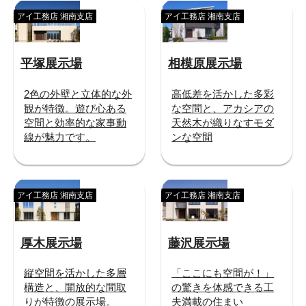
アイ工務店 湘南支店
アイ工務店 湘南支店
平塚展示場
相模原展示場
2色の外壁と立体的な外
高低差を活かした多彩
観が特徴。遊び心ある
な空間と、アカシアの
空間と効率的な家事動
天然木が織りなすモダ
線が魅力です。
ンな空間
アイ工務店 湘南支店
アイ工務店 湘南支店
厚木展示場
藤沢展示場
縦空間を活かした多層
「ここにも空間が！」
構造と、開放的な間取
の驚きを体感できる工
りが特徴の展示場。
夫満載の住まい