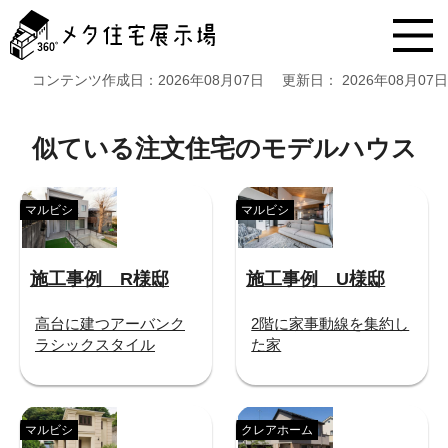
メ
タ
住
宅
コンテンツ作成日：
2026年08月07日
更新日：
2026年08月07日
展
示
場
似ている注文住宅のモデルハウス
コ
ン
テ
マルビシ
マルビシ
ン
ツ
へ
施工事例 R様邸
施工事例 U様邸
ス
キ
ッ
高台に建つアーバンク
2階に家事動線を集約し
プ
ラシックスタイル
た家
マルビシ
クレアホーム