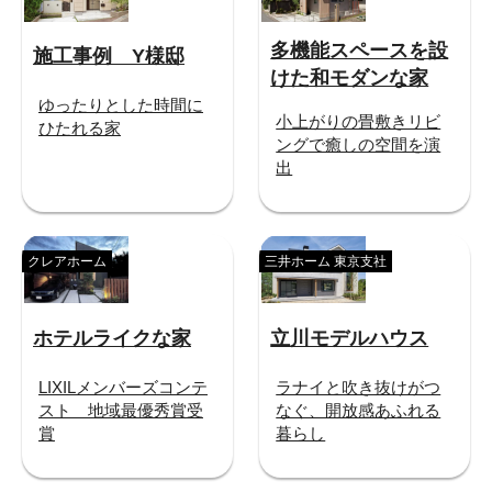
多機能スペースを設
施工事例 Y様邸
けた和モダンな家
ゆったりとした時間に
小上がりの畳敷きリビ
ひたれる家
ングで癒しの空間を演
出
クレアホーム
三井ホーム 東京支社
ホテルライクな家
立川モデルハウス
LIXILメンバーズコンテ
ラナイと吹き抜けがつ
スト 地域最優秀賞受
なぐ、開放感あふれる
賞
暮らし