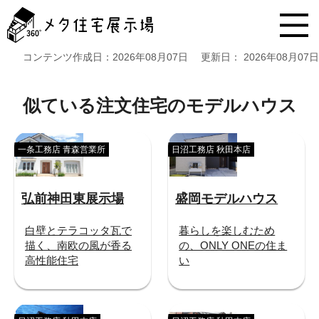
メ
タ
住
宅
コンテンツ作成日：
2026年08月07日
更新日：
2026年08月07日
展
示
場
似ている注文住宅のモデルハウス
コ
ン
テ
一条工務店 青森営業所
日沼工務店 秋田本店
ン
ツ
へ
弘前神田東展示場
盛岡モデルハウス
ス
キ
ッ
白壁とテラコッタ瓦で
暮らしを楽しむため
プ
描く、南欧の風が香る
の、ONLY ONEの住ま
高性能住宅
い