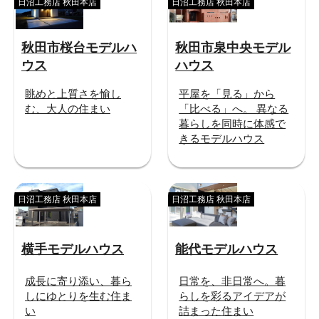
日沼工務店 秋田本店
日沼工務店 秋田本店
秋田市桜台モデルハ
秋田市泉中央モデル
ウス
ハウス
眺めと上質さを愉し
平屋を「見る」から
む、大人の住まい
「比べる」へ。 異なる
暮らしを同時に体感で
きるモデルハウス
日沼工務店 秋田本店
日沼工務店 秋田本店
横手モデルハウス
能代モデルハウス
成長に寄り添い、暮ら
日常を、非日常へ。暮
しにゆとりを生む住ま
らしを彩るアイデアが
い
詰まった住まい