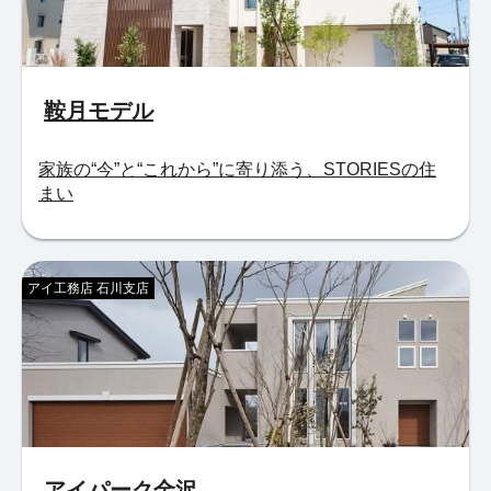
鞍月モデル
家族の“今”と“これから”に寄り添う、STORIESの住
まい
アイ工務店 石川支店
アイパーク金沢