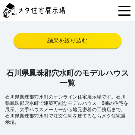
メ
タ
住
宅
展
示
結果を絞り込む
場
コ
ン
テ
ン
石川県鳳珠郡穴水町のモデルハウス
ツ
へ
一覧
ス
キ
石川県鳳珠郡穴水町のオンライン住宅展示場です。石川
ッ
県鳳珠郡穴水町で建築可能なモデルハウス 6棟の住宅を
プ
展示。大手ハウスメーカーから地元密着の工務店まで。
石川県鳳珠郡穴水町で注文住宅を建てるならメタ住宅展
示場。