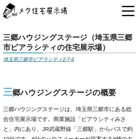
メ
タ
住
宅
展
示
三郷ハウジングステージ（埼玉県三郷
場
市ピアラシティの住宅展示場）
コ
ン
埼玉県三郷市ピアラシティ2-7-6
テ
ン
ツ
へ
ス
三
郷ハウジングステージの概要
キ
ッ
プ
三郷ハウジングステージは、埼玉県三郷市にある総
合住宅展示場です。商業施設「ピアラシティみさ
と」内にあり、JR武蔵野線「三郷駅」からバスで約
10分です。8社のハウスメーカーが提案する8棟のモ