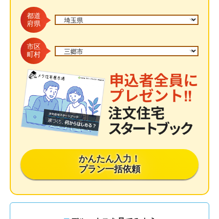
都道
府県
市区
町村
かんたん入力！
プラン一括依頼