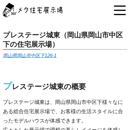
メ
タ
住
宅
展
示
プレステージ城東（岡山県岡山市中区
場
下の住宅展示場）
コ
ン
岡山県岡山市中区下126-1
テ
ン
ツ
へ
ス
プ
レステージ城東の概要
キ
ッ
プ
プレステージ城東は、岡山県岡山市中区下様々なに
ある総合住宅展示場で、お客様の生活スタイルに合
ったモデルハウスが体感できます。
広々とした展示場で理想の暮らしイメージを体感し