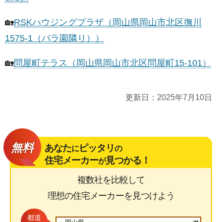
🏡
RSKハウジングプラザ（岡山県岡山市北区撫川
1575-1（バラ園隣り））
🏡
問屋町テラス（岡山県岡山市北区問屋町15-101）
更新日：
2025年7月10日
無料
あなた
ピッタリ
に
の
住宅メーカー
見つかる！
が
複数社を比較して
理想の住宅メーカーを見つけよう
都道