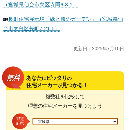
（宮城県仙台市泉区寺岡6-8-1）
🏡
長町住宅展示場「緑と風のガーデン」（宮城県仙
台市太白区長町7-21-5）
更新日：
2025年7月10日
無料
あなた
ピッタリ
に
の
住宅メーカー
見つかる！
が
複数社を比較して
理想の住宅メーカーを見つけよう
都道
府県