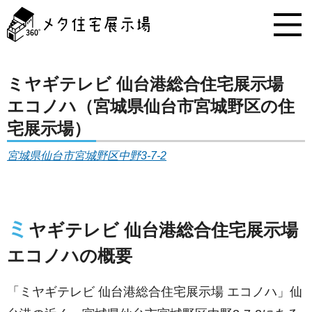
メ
タ
住
宅
展
示
ミヤギテレビ 仙台港総合住宅展示場
場
エコノハ（宮城県仙台市宮城野区の住
コ
ン
宅展示場）
テ
ン
宮城県仙台市宮城野区中野3-7-2
ツ
へ
ス
キ
ミ
ッ
ヤギテレビ 仙台港総合住宅展示場
プ
エコノハの概要
「ミヤギテレビ 仙台港総合住宅展示場 エコノハ」仙