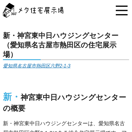
メ
タ
住
宅
展
示
新・神宮東中日ハウジングセンター
場
（愛知県名古屋市熱田区の住宅展示
コ
ン
場）
テ
ン
愛知県名古屋市熱田区六野2-1-3
ツ
へ
ス
キ
新・
ッ
神宮東中日ハウジングセンター
プ
の概要
新・神宮東中日ハウジングセンターは、愛知県名古