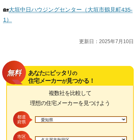
🏡
大垣中日ハウジングセンター（大垣市鶴見町435-
1）
更新日：
2025年7月10日
無料
あなた
ピッタリ
に
の
住宅メーカー
見つかる！
が
複数社を比較して
理想の住宅メーカーを見つけよう
都道
府県
市区