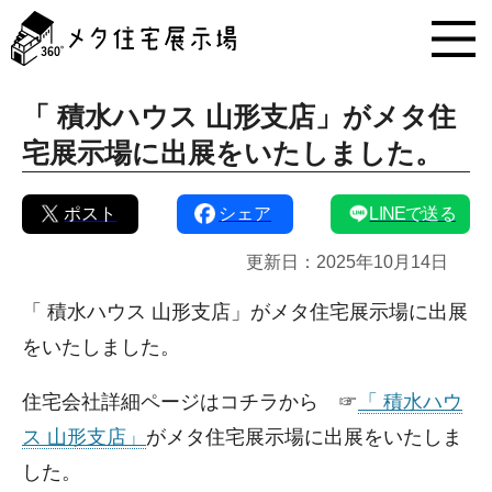
メ
タ
住
宅
展
「 積水ハウス 山形支店」がメタ住
示
宅展示場に出展をいたしました。
場
コ
ン
ポスト
シェア
LINEで送る
テ
ン
更新日：
2025年10月14日
ツ
へ
ス
「 積水ハウス 山形支店」がメタ住宅展示場に出展
キ
をいたしました。
ッ
プ
住宅会社詳細ページはコチラから ☞
「 積水ハウ
ス 山形支店」
がメタ住宅展示場に出展をいたしま
した。