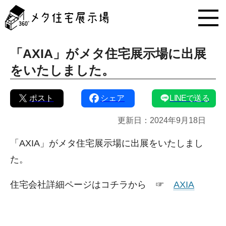
メ
タ
住
宅
展
「AXIA」がメタ住宅展示場に出展
示
をいたしました。
場
コ
ン
ポスト
シェア
LINEで送る
テ
ン
更新日：
2024年9月18日
ツ
へ
ス
「AXIA」がメタ住宅展示場に出展をいたしまし
キ
た。
ッ
プ
住宅会社詳細ページはコチラから ☞
AXIA