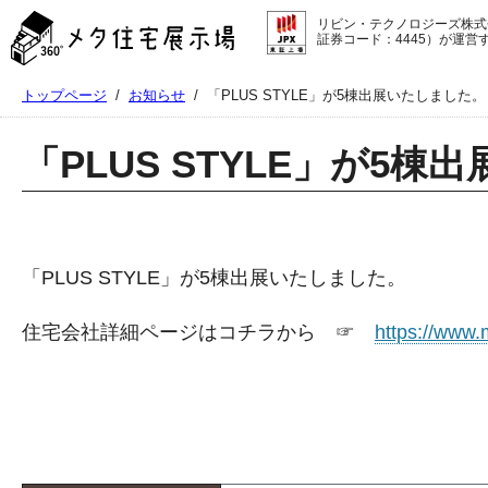
メ
リビン・テクノロジーズ株式
タ
証券コード：4445）が運営
住
宅
トップページ
/
お知らせ
/
「PLUS STYLE」が5棟出展いたしました。
展
示
場
「PLUS STYLE」が5
コ
ン
テ
ン
ツ
「PLUS STYLE」が5棟出展いたしました。
へ
ス
キ
住宅会社詳細ページはコチラから ☞
https://www.
ッ
プ