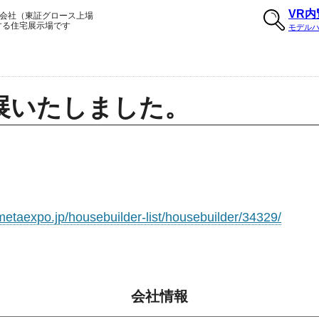
VR
会社（東証グロース上場
する住宅展示場です
モデル
棟出展いたしました。
metaexpo.jp/housebuilder-list/housebuilder/34329/
会社情報