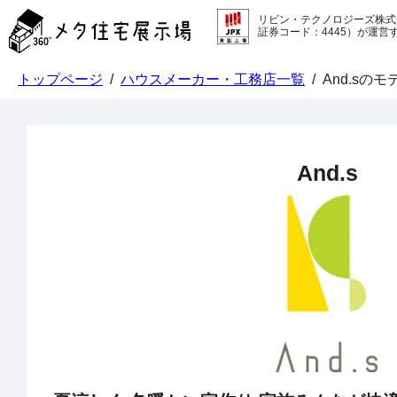
メ
リビン・テクノロジーズ株式
タ
証券コード：4445）が運営
住
宅
トップページ
/
ハウスメーカー・工務店一覧
/
And.sの
展
示
場
コ
ン
And.s
テ
ン
ツ
へ
ス
キ
ッ
プ