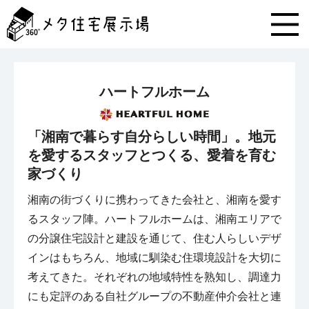
メ
タ
住
宅
展
示
ハートフルホーム
場
コ
ン
「湘南で暮らす自分らしい時間」。地元
テ
ン
を愛するスタッフとつくる、愛着を育む
ツ
家づくり
へ
ス
湘南の街づくりに携わってきた会社と、湘南を愛す
キ
るスタッフ陣。ハートフルホームは、湘南エリアで
ッ
プ
の分譲住宅設計と建設を通じて、住む人らしいデザ
インはもちろん、地域に馴染む住環境設計を大切に
考えてきた。それぞれの地域特性を熟知し、調達力
にも定評のある自社グループの不動産仲介会社と連