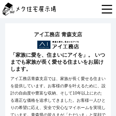
メ
タ
住
宅
展
示
アイ工務店 青森支店
場
コ
ン
テ
「家族に愛を、住まいにアイを」。 いつ
ン
までも家族が長く愛せる住まいをお届け
ツ
へ
します。
ス
キ
アイ工務店青森支店では、家族が長く愛せる住まい
ッ
を提供しています。お客様の夢を叶えるために、設
プ
計の自由度や豊富な収納、そして10年以上にわた
る適正な価格を追求してきました。お客様一人ひと
りの希望に応え、安全で安心なマイホームを実現し
ています。青森県の皆さまが「ただいま」と笑顔で