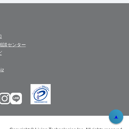
口
相談センター
ビ
z
▲