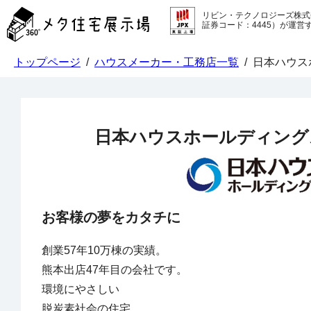
メ
リビン・テクノロジーズ株式
タ
証券コード：4445）が運営
住
宅
トップページ
/
ハウスメーカー・工務店一覧
/
日本ハウス
展
示
場
コ
ン
日本ハウスホールディング
テ
ン
ツ
へ
ス
キ
お客様の夢をカタチに
ッ
プ
創業57年10万棟の実績。

熊本出店47年目の会社です。

環境にやさしい

脱炭素社会の住宅
