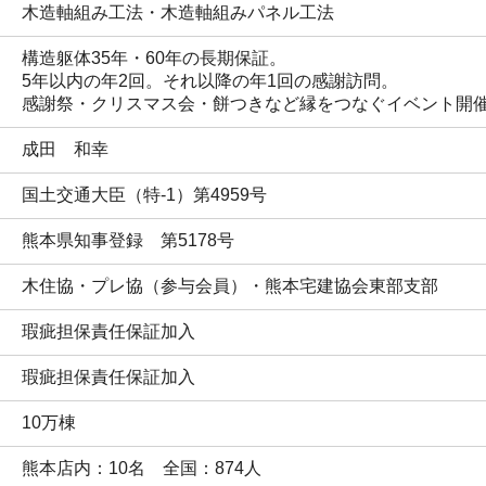
木造軸組み工法・木造軸組みパネル工法
構造躯体35年・60年の長期保証。

5年以内の年2回。それ以降の年1回の感謝訪問。

感謝祭・クリスマス会・餅つきなど縁をつなぐイベント開
成田　和幸
国土交通大臣（特-1）第4959号
熊本県知事登録　第5178号
木住協・プレ協（参与会員）・熊本宅建協会東部支部
瑕疵担保責任保証加入
瑕疵担保責任保証加入
10万棟
熊本店内：10名　全国：874人