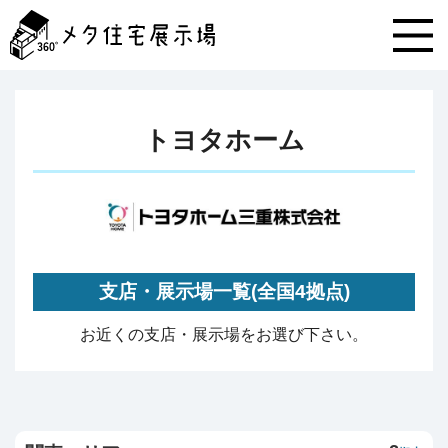
メ
タ
住
宅
展
示
トヨタホーム
場
コ
ン
テ
ン
ツ
へ
ス
支店・展示場一覧(全国4拠点)
キ
ッ
お近くの支店・展示場をお選び下さい。
プ